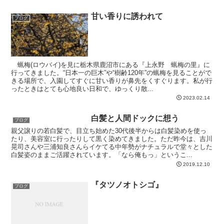
甘い香りに誘われて
ブログ
蝋梅(ロウバイ)を見に栃木県鹿沼市にある『上永野 蝋梅の里』に
行ってきました。“日本一の巨木”や“樹齢120年”の蝋梅を見ることがで
きる場所で、入園してすぐに甘い香りが鼻先をくすぐります。私が行
ったときはとても心地良い日和で、ゆっくり散...
2023.02.14
白髪と人間ドックに想う
ブログ
親父譲りの若白髪で、目立ち始めた30代後半からは白髪染めを使っ
たり、美容室に行ったりして黒く染めてきました。ただ昨今は、吉川
晃司さんや三浦知良さんらイケてる中年勢がナチュラルで堂々とした
白髪姿のままご活躍されています。「なら俺もっ」というこ...
2019.12.10
『タツノオトシゴ』
ブログ