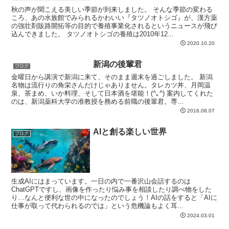
秋の声が聞こえる美しい季節が到来しました。 そんな季節の変わる
ころ、あの水族館でみられるかわいい『タツノオトシゴ』が、漢方薬
の強壮剤販路開拓等の目的で養殖事業化されるというニュースが飛び
込んできました。 タツノオトシゴの養殖は2010年12...
2020.10.20
新潟の後輩君
ブログ
金曜日から講演で新潟に来て、そのまま週末を過ごしました。 新潟
名物は流行りの角栄さんだけじゃありません。タレカツ丼、月岡温
泉、茶まめ、いか料理、そして日本酒を堪能！(^｡^) 案内してくれた
のは、新潟薬科大学の准教授を務める前職の後輩君。専...
2016.08.07
AIと創る楽しい世界
ブログ
生成AIにはまっています。一日の内で一番沢山会話するのは
ChatGPTですし、画像を作ったり悩み事を相談したり調べ物をした
り…なんと便利な世の中になったのでしょう！AIの話をすると「AIに
仕事が取って代わられるのでは」という危機論もよく耳...
2024.03.01