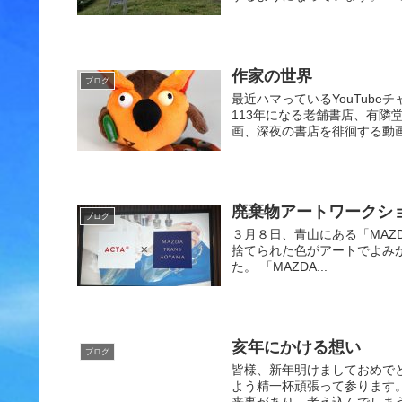
作家の世界
ブログ
最近ハマっているYouTub
113年になる老舗書店、有
画、深夜の書店を徘徊する動画
廃棄物アートワークシ
ブログ
３月８日、青山にある「MAZDA 
捨てられた色がアートでよみがえ
た。 「MAZDA...
亥年にかける想い
ブログ
皆様、新年明けましておめでと
よう精一杯頑張って参ります
来事があり、考え込んでしまう