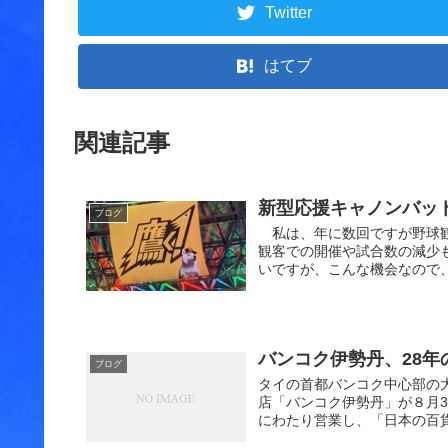
Twitter
はてブ
関連記事
新型応援キャノンバッ
ブログ
私は、年に数回ですが野球観
観客での開催や試合数の減少
いですが、こんな機会なので、
バンコク伊勢丹、28年
ブログ
タイの首都バンコク中心部の
店「バンコク伊勢丹」が８月3
にわたり営業し、「日本の百貨