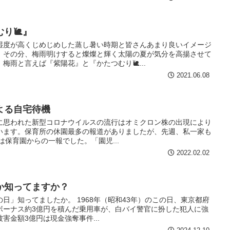
り🐌』
湿度が高くじめじめした蒸し暑い時期と皆さんあまり良いイメージ
、その分、梅雨明けすると燦燦と輝く太陽の夏が気分を高揚させて
梅雨と言えば『紫陽花』と『かたつむり🐌...
2021.06.08
よる自宅待機
に思われた新型コロナウイルスの流行はオミクロン株の出現により
います。保育所の休園最多の報道がありましたが、先週、私一家も
は保育園からの一報でした。「園児...
2022.02.02
か知ってますか？
日」知ってましたか。 1968年（昭和43年）のこの日、東京都府
ボーナス約3億円を積んだ乗用車が、白バイ警官に扮した犯人に強
害金額3億円は現金強奪事件...