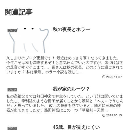
関連記事
秋の夜長とホラー
ブログ
久しぶりのブログ更新です！ 最近はめっきり寒くなってきました。
今年こそは秋を満喫するぞ！と意気込んでいたのですが、気づけば冬
の足音がすぐそこまで…。皆さんは秋の夜長、どのように過ごされて
いますか？ 私は最近、ホラー小説を読むこ...
2025.11.07
我が家のルーツ？
ブログ
私の高祖父までは熱田神宮で神主をしていた。という話は聞いていま
したし、季刊誌のような冊子が届くことから漠然と「へぇ～そうなん
だ」と思っていました。 改元の祭事を見ていると、随所に三種の神
器が出てきましたが、熱田神宮はこの一つ「草薙剣＝天照...
2019.05.15
45歳、目が見えにくい
ブログ