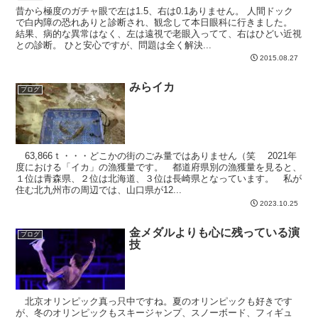
昔から極度のガチャ眼で左は1.5、右は0.1ありません。 人間ドック
で白内障の恐れありと診断され、観念して本日眼科に行きました。
結果、病的な異常はなく、左は遠視で老眼入ってて、右はひどい近視
との診断。 ひと安心ですが、問題は全く解決...
2015.08.27
みらイカ
ブログ
63,866ｔ・・・どこかの街のごみ量ではありません（笑 2021年
度における「イカ」の漁獲量です。 都道府県別の漁獲量を見ると、
１位は青森県、２位は北海道、３位は長崎県となっています。 私が
住む北九州市の周辺では、山口県が12...
2023.10.25
金メダルよりも心に残っている演
ブログ
技
北京オリンピック真っ只中ですね。夏のオリンピックも好きです
が、冬のオリンピックもスキージャンプ、スノーボード、フィギュ