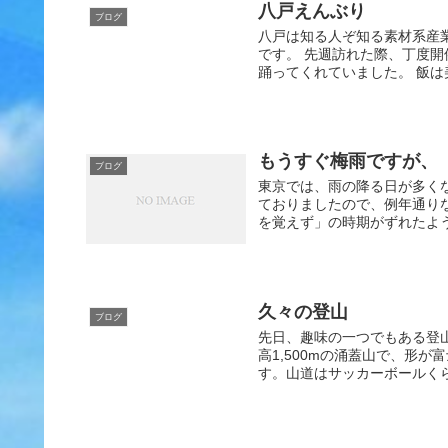
八戸えんぶり
ブログ
八戸は知る人ぞ知る素材系産
です。 先週訪れた際、丁度
踊ってくれていました。 飯は
もうすぐ梅雨ですが、
ブログ
東京では、雨の降る日が多くな
ておりましたので、例年通り
を覚えず」の時期がずれたよう
久々の登山
ブログ
先日、趣味の一つでもある登
高1,500mの涌蓋山で、形
す。山道はサッカーボールくら