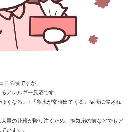
日この頃ですが、
よるアレルギー反応です。
かゆくなる』+『鼻水が常時出てくる』症状に侵され
は大量の花粉が降り注ぐため、換気扇の前などでもア
んでいます。