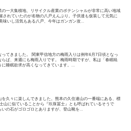
業の一大集積地、リサイクル産業のポテンシャルが非常に高い地域
開催されていたのが名物の八戸えんぶり。子供達も仮装して元気に
美味いし活気もある八戸、今年はガンガン攻...
ってきました。 関東甲信地方の梅雨入りは例年6月7日頃となっ
ならば、来週にも梅雨入りです。 梅雨時期ですが、私は「春眠暁
に睡眠欲求が高くなってきています。...
山を久々に楽しんできました。熊本の久住連山の一番端にある、標
が富士山に似ていることから『玖珠冨士』とも呼ばれているそうで
いの石がゴロゴロとありますが、登山靴を...