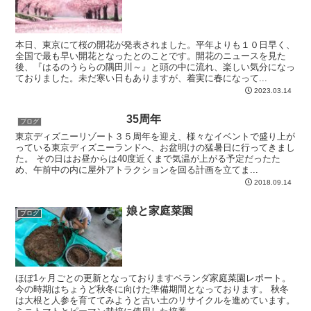
本日、東京にて桜の開花が発表されました。平年よりも１０日早く、
全国で最も早い開花となったとのことです。開花のニュースを見た
後、『はるのうららの隅田川～』と頭の中に流れ、楽しい気分になっ
ておりました。未だ寒い日もありますが、着実に春になって...
2023.03.14
35周年
ブログ
東京ディズニーリゾート３５周年を迎え、様々なイベントで盛り上が
っている東京ディズニーランドへ、お盆明けの猛暑日に行ってきまし
た。 その日はお昼からは40度近くまで気温が上がる予定だったた
め、午前中の内に屋外アトラクションを回る計画を立てま...
2018.09.14
娘と家庭菜園
ブログ
ほぼ1ヶ月ごとの更新となっておりますベランダ家庭菜園レポート。
今の時期はちょうど秋冬に向けた準備期間となっております。 秋冬
は大根と人参を育ててみようと古い土のリサイクルを進めています。