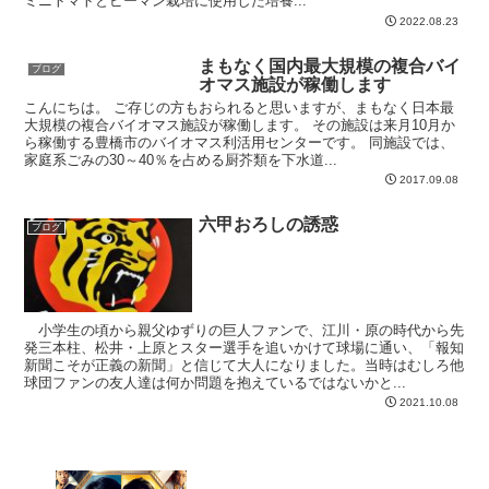
ミニトマトとピーマン栽培に使用した培養...
2022.08.23
まもなく国内最大規模の複合バイ
ブログ
オマス施設が稼働します
こんにちは。 ご存じの方もおられると思いますが、まもなく日本最
大規模の複合バイオマス施設が稼働します。 その施設は来月10月か
ら稼働する豊橋市のバイオマス利活用センターです。 同施設では、
家庭系ごみの30～40％を占める厨芥類を下水道...
2017.09.08
六甲おろしの誘惑
ブログ
小学生の頃から親父ゆずりの巨人ファンで、江川・原の時代から先
発三本柱、松井・上原とスター選手を追いかけて球場に通い、「報知
新聞こそが正義の新聞」と信じて大人になりました。当時はむしろ他
球団ファンの友人達は何か問題を抱えているではないかと...
2021.10.08