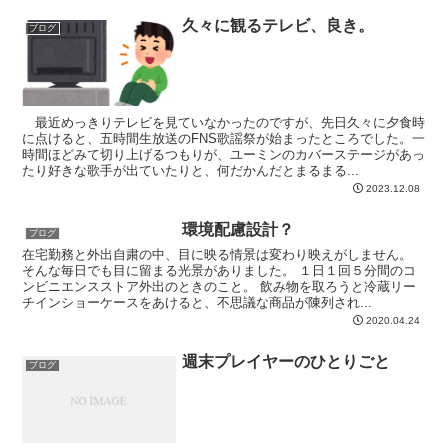
久々に観るテレビ、良き。
ブログ
最近めっきりテレビを見ていなかったのですが、先日久々に夕食時
に点けると、五時間生放送のFNS歌謡祭が始まったところでした。一
時間ほどみて切り上げるつもりが、ユーミンのカバーステージがあっ
たり好きな歌手が出ていたりと、何だかんだとまるまる...
2023.12.08
環境配慮設計？
ブログ
在宅勤務と外出自粛の中、目に映る情景は変わり映えがしません。
そんな毎日でも目に留まる光景がありました。 １日１回５分間のコ
ンビニエンスストア外出のときのこと。 飲み物を取ろうと冷蔵リー
チインショーケースをあけると、不思議な商品が陳列され...
2020.04.24
週末プレイヤーのひとりごと
ブログ