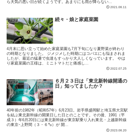
ら天気の悪い日が続くようです。あまりにも雨が降らない...
2021.06.11
続々・娘と家庭菜園
ブログ
4月末に思い立って始めた家庭菜園も7月下旬になり夏野菜が終わり
の時期となりました。 ジメジメした時期にはコバエにも悩まされま
したが、最近の猛暑で虫達もすっかり大人しくなっています。 やは
り家庭菜園の王様は、ミニトマトだと痛感し...
2022.07.25
６月２３日は「東北新幹線開通の
ブログ
日」知ってましたか？
40年前の1982年（昭和57年）6月23日。岩手県盛岡駅と埼玉県大宮駅
を結ぶ東北新幹線の開業日した日とのことです。その後、1991（平
成３）年6月20日には東北新幹線が東京駅乗り入れ東北・上越新幹線
の東京ｰ上野間（３・６㌔）が 開...
2023.06.20