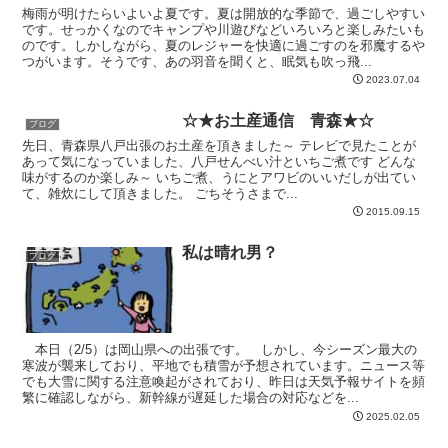
梅雨が明けたらいよいよ夏です。夏は開放的な季節で、過ごしやすい
です。せっかくなのでキャンプや川遊びなどいろいろと楽しみたいも
のです。しかしながら、夏のレジャーを快適に過ごすのを邪魔するや
つがいます。そうです、あの羽音を聞くと、眠気も吹っ飛...
2023.07.04
☆★お土産通信 青森★☆
ブログ
先日、青森県八戸出張のお土産を頂きました～ テレビで見たことが
あって気になっていました、八戸せんべい汁といちご煮です どんな
味がするのか楽しみ～ いちご煮、うにとアワビのいいだしが出てい
て、雑炊にして頂きました。 ごちそうさまで...
2015.09.15
私は晴れ男？
ブログ
本日（2/5）は岡山県への出張です。 しかし、今シーズン最大の
寒波が襲来しており、平地でも積雪が予想されています。ニュース等
でも大雪に関する注意喚起がされており、昨日は天気予報サイトを頻
繁に確認しながら、新幹線が遅延した場合の対応などを...
2025.02.05