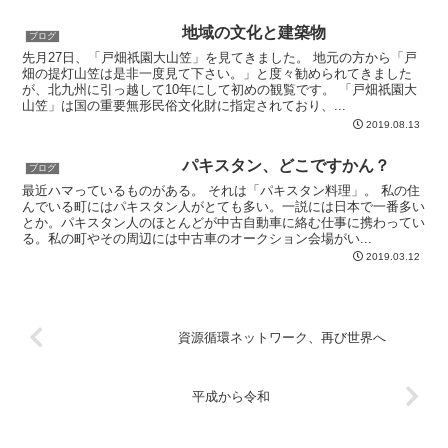
地域の文化と建築物
ブログ
先月27日、「戸畑祇園大山笠」を見てきました。 地元の方から「戸
畑の提灯山笠は是非一度見て下さい。」と度々勧められてきました
が、北九州に引っ越して10年にして初めの観覧です。 「戸畑祇園大
山笠」は国の重要無形民俗文化財に指定されており、...
2019.08.13
パキスタン、どこですかん？
ブログ
最近ハマっているものがある。 それは「パキスタン料理」。 私の住
んでいる町にはパキスタン人がとても多い。一説には日本で一番多い
とか。パキスタン人のほとんどが中古自動車に絡む仕事に携わってい
る。私の町やその周辺には中古車のオークション会場がい...
2019.03.12
資源循環ネットワーク、再び世界へ
平成から令和