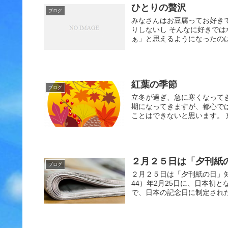
ひとりの贅沢
ブログ
みなさんはお豆腐ってお好き
りしないし そんなに好きで
ぁ」と思えるようになったのは
紅葉の季節
ブログ
立冬が過ぎ、急に寒くなって
期になってきますが、都心で
ことはできないと思います。 
２月２５日は「夕刊紙
ブログ
２月２５日は「夕刊紙の日」知
44）年2月25日に、日本初
で、日本の記念日に制定されたと