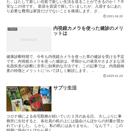
た。はたして新しい住処で新しい生活を送ることができるのか！？不
安なこの頃です。 新居を賃貸で探していましたが、入居するにあた
り必要な費用は家賃だけでないことを痛感します。ざ...
2021.04.20
内視鏡カメラを使った健診のメリ
ブログ
ットは
健康診断時期で、今年も内視鏡カメラを使った胃の健診を受ける予定
です。内視鏡カメラを使った健診は、早期がんの発見やさまざまな消
化器疾患の診断に非常に効果的な方法です。この記事では、内視鏡検
査の特徴とメリットについて詳しく解説します。 ...
2025.01.23
サプリ生活
ブログ
コロナ禍による在宅勤務が続いていた２月のある日。 久しぶりに事
務所に出社すると、各社員の机の上には協会けんぽからの封書が置か
れていました。 しかし、私の机にはありません。「なんで？」 この
時期に協会けんぽから届く...