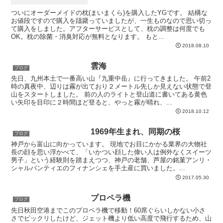
ついにオーダーメイドの枕(まいまくら)を購入したYGです。 結構な
お値段ですので購入を躊躇っていましたが、一生ものなので思い切っ
て購入をしました。アフターサービスとして、枕の調整は何度でも
OK。枕の除菌・消臭対応が無料となります。 もと...
2018.08.10
雲海
ブログ
先日、九州本土で一番高い山『九重中岳』に行ってきました。 午前2
時の真夜中、辺りは霧が出ており２メートル先しか見えない状態で登
山をスタートしました。 前の人のライトと登山道に書いてある黄色
い矢印を目印に２時間ほど登ると、やっと霧が晴れ、...
2018.10.12
1969年生まれ、同期の桜
ブログ
神戸から富山に向かっています。 現地でお目にかかる業界の大物社
長の顔を思い浮かべて、「いかつい顔した偉い人は例外なくスイーツ
男子」という経験則を踏まえつつ、神戸の老舗、芦屋の銘菓アンリ・
シャルパンティエのフィナンシェを手土産に買いました。...
2017.05.30
プロペラ機
ブログ
先日秋田空港までこのプロペラ機で移動！60席ぐらいしかない小さ
さでビックリしたけど、ジェット機より低い高度で飛行するため、山