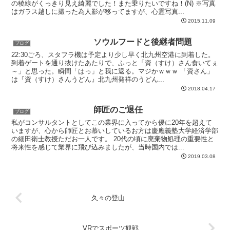
の稜線がくっきり見え綺麗でした！また乗りたいですね！(N) ※写真
はガラス越しに撮った為人影が移ってますが、心霊写真...
2015.11.09
ソウルフードと後継者問題
ブログ
22:30ごろ、スタフラ機は予定より少し早く北九州空港に到着した。
到着ゲートを通り抜けたあたりで、ふっと「資（すけ）さん食いてぇ
～」と思った。瞬間「はっ」と我に返る。マジかｗｗｗ 「資さん」
は『資（すけ）さんうどん』北九州発祥のうどん...
2018.04.17
師匠のご退任
ブログ
私がコンサルタントとしてこの業界に入ってから優に20年を超えて
いますが、心から師匠とお慕いしているお方は慶應義塾大学経済学部
の細田衛士教授ただお一人です。 20代の頃に廃棄物処理の重要性と
将来性を感じて業界に飛び込みましたが、当時国内では...
2019.03.08
久々の登山
VRでスポーツ観戦