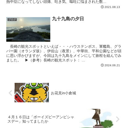
熱中症になってしない頭痛、吐き気、嘔吐に悩まされた数...
2021.08.13
九十九島の夕日
ブログ
長崎の観光スポットといえば・・・ハウステンボス、軍艦島、グラ
バー園（オランダ坂）、伊佐山（夜景）、中華街、平和公園などが頭
に思い浮かびますが、今回は九十九島をメインにして旅程を組んでみ
ました。 ▶（参考）長崎の観光スポット： ...
2024.06.21
お花見in小倉城
４月１６日は「ボーイズビーアンビシャ
スデー」知ってましたか