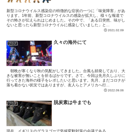
新型コロナウイルス感染症の特徴的な症状の一つに「味覚障害」があ
ります。1年前、新型コロナウイルスの感染が拡大し、様々な報道で
その怖さが伝えられはじめました。その中で、「ある日突然、味がし
ないと思ったら新型コロナウイルに感染していました」と...
2021.02.09
久々の海外にて
ブログ
朝晩が寒くなり秋の気配がしてきました。台風も頻発しており、大
きな被害が無いことを祈るばかりです。さて、今回は先月久しぶりに
行ってきた海外の様子をレポしたいと思います。先月、まだコロナが
落ち着かない状況ではありますが、友人らとアメリカへ行...
2022.09.06
脱炭素は牛までも
ブログ
現在、イギリスのグラスゴーで気候変動対策の会議である