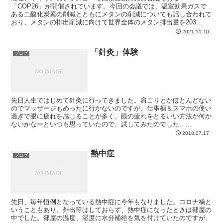
「COP26」が開催されています。今回の会議では、温室効果ガスで
ある二酸化炭素の削減とともにメタンの削減についても話し合われて
おり、メタンの排出削減に向けて世界全体のメタン排出量を203...
2021.11.10
「針灸」体験
ブログ
先日人生ではじめて針灸に行ってきました。肩こりとかほとんどない
のでマッサージもめったに行かないのですが、仕事柄＆スマホの使い
過ぎで眼に疲れを感じることが多く、眼の疲れをとるいい方法が何か
ないかなーといつも思っていたので、試してみたのでした。...
2018.07.17
熱中症
ブログ
先日、毎年恒例となっている熱中症に今年もなりました。コロナ禍と
いうこともあり、外出等はしておらず、熱中症になったときは部屋の
中でした。部屋の温度、湿度に水分補給を気を付けていたのですが、