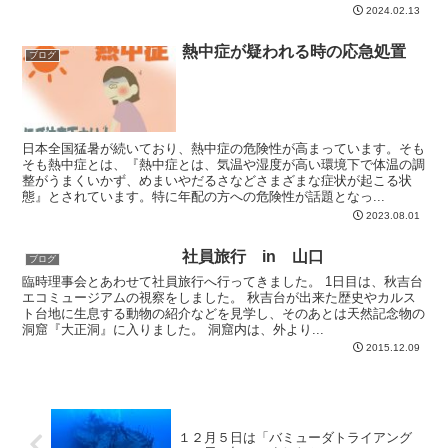
2024.02.13
熱中症が疑われる時の応急処置
ブログ
日本全国猛暑が続いており、熱中症の危険性が高まっています。そも
そも熱中症とは、『熱中症とは、気温や湿度が高い環境下で体温の調
整がうまくいかず、めまいやだるさなどさまざまな症状が起こる状
態』とされています。特に年配の方への危険性が話題となっ...
2023.08.01
社員旅行 in 山口
ブログ
臨時理事会とあわせて社員旅行へ行ってきました。 1日目は、秋吉台
エコミュージアムの視察をしました。 秋吉台が出来た歴史やカルス
ト台地に生息する動物の紹介などを見学し、そのあとは天然記念物の
洞窟『大正洞』に入りました。 洞窟内は、外より...
2015.12.09
１２月５日は「バミューダトライアング