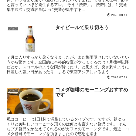
と言っていいほど発生するアレ。 そう『渋滞』。 渋滞には、1.交通
集中渋滞：交通容量以上に交通が集中する...
2023.08.11
タイビールで乗り切ろう
ブログ
７月に入りすっかり暑くなりましたが、まだ梅雨明けしていないとい
うから驚きです。全国的に本格的な夏がやってくるのは７月後半以降
だとか。スコールのような雨が降ったり、と思えば、突き刺すように
日差しの強い日があったり、まるで東南アジアにいるよう...
2024.07.12
コメダ珈琲のモーニングおすすめ
ブログ
です
私はコーヒーは1日1杯で満足しているタイプです。ですが、朝ゆっ
くりと美味しいコーヒーを頂くのは何とも言えない贅沢です。 そん
なプチ贅沢をかなえてくれるのがカフェのモーニングです。最近、コ
メダ珈琲でモーニングを頂きましたので感想を踏ま...