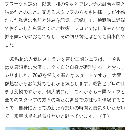
フワークを定め、以来、和の食材とフレンチの融合を突き
詰めたとのこと。支えるスタッフの方々も同様、まだ小僧
だった私達の名前と好みを記憶・記録して、通勤時に道端
でお会いしたら気さくにご挨拶、フロアでは俳優みたいな
振る舞いでのおもてなし、その切り替えはとても日本的で
した。
80席超の人気レストランを畳む三國シェフは、「今度
は８席限定のお店で、全て自分自身が調理する」とおっし
ゃりました。70歳を迎える新たなスタートですが、大変
僭越ながらお気持ちもわかる気もします。経営とプロの仕
事は別物ですから。個人的には、これからも三國シェフと
全てのスタッフの方々の新たな舞台での挑戦を体験するこ
とで、自身にとっての新たな憩いの時間と勇気をいただい
て、来年以降も頑張りたいと願っています。（Ｔ）