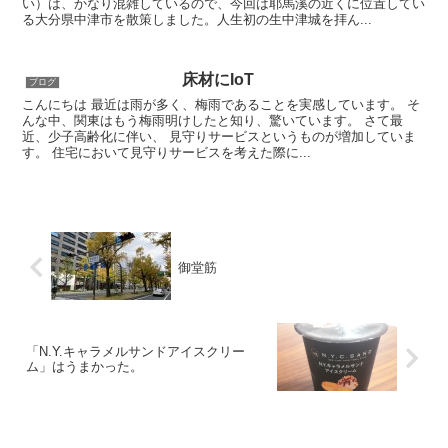
い）は、かなり混雑しているので、今回は耶馬溪の近くに位置してい
る大分県中津市を散策しました。人生初の生中津城を拝ん...
床材にIoT
ブログ
こんにちは 最近は雨が多く、梅雨であることを実感しています。 そ
んな中、関東はもう梅雨明けしたと知り、驚いています。 さて最
近、少子高齢化に伴い、 見守りサービスというものが増加していま
す。 住宅において見守りサービスを考えた際に...
御堂筋
「N.Y.キャラメルサンドアイスクリー
ム」はうまかった。