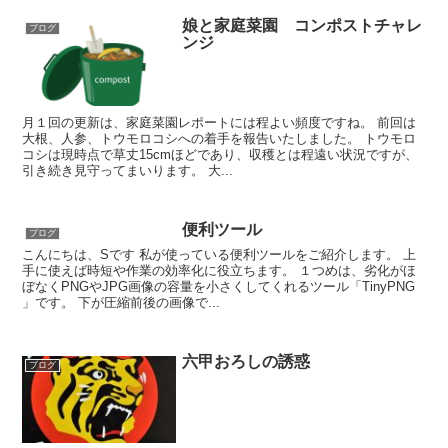
娘と家庭菜園 コンポストチャレ
ブログ
ンジ
月１回の更新は、家庭菜園レポートには程よい頻度ですね。 前回は
大根、人参、トウモロコシへの着手を報告いたしました。 トウモロ
コシは現時点で草丈15cmほどであり、収穫とは程遠い状況ですが、
引き続き見守ってまいります。 大...
便利ツール
ブログ
こんにちは、Sです 私が使っている便利ツールをご紹介します。 上
手に使えば時短や作業の効率化に役立ちます。 １つめは、劣化がほ
ぼなくPNGやJPG画像の容量を小さくしてくれるツール「TinyPNG
」です。 下が圧縮前後の画像で...
六甲おろしの誘惑
ブログ