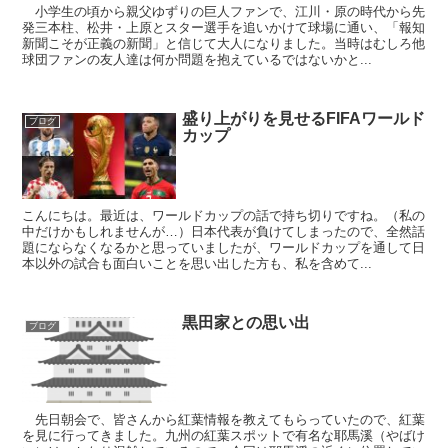
小学生の頃から親父ゆずりの巨人ファンで、江川・原の時代から先
発三本柱、松井・上原とスター選手を追いかけて球場に通い、「報知
新聞こそが正義の新聞」と信じて大人になりました。当時はむしろ他
球団ファンの友人達は何か問題を抱えているではないかと...
盛り上がりを見せるFIFAワールド
ブログ
カップ
こんにちは。最近は、ワールドカップの話で持ち切りですね。（私の
中だけかもしれませんが…）日本代表が負けてしまったので、全然話
題にならなくなるかと思っていましたが、ワールドカップを通して日
本以外の試合も面白いことを思い出した方も、私を含めて...
黒田家との思い出
ブログ
先日朝会で、皆さんから紅葉情報を教えてもらっていたので、紅葉
を見に行ってきました。九州の紅葉スポットで有名な耶馬溪（やばけ