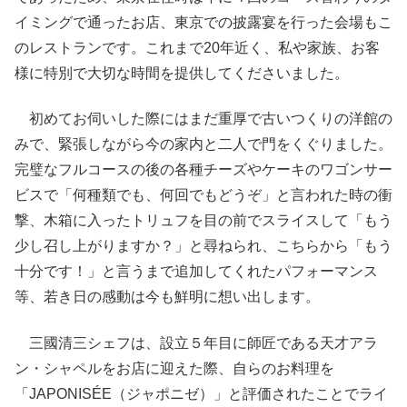
イミングで通ったお店、東京での披露宴を行った会場もこ
のレストランです。これまで20年近く、私や家族、お客
様に特別で大切な時間を提供してくださいました。
初めてお伺いした際にはまだ重厚で古いつくりの洋館の
みで、緊張しながら今の家内と二人で門をくぐりました。
完璧なフルコースの後の各種チーズやケーキのワゴンサー
ビスで「何種類でも、何回でもどうぞ」と言われた時の衝
撃、木箱に入ったトリュフを目の前でスライスして「もう
少し召し上がりますか？」と尋ねられ、こちらから「もう
十分です！」と言うまで追加してくれたパフォーマンス
等、若き日の感動は今も鮮明に想い出します。
三國清三シェフは、設立５年目に師匠である天才アラ
ン・シャペルをお店に迎えた際、自らのお料理を
「JAPONISÉE（ジャポニゼ）」と評価されたことでライ