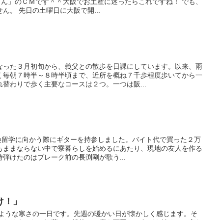
まん」のＣＭです＾＾大阪でお土産に迷ったらこれですね！ でも、
ん。 先日の土曜日に大阪で開...
なった３月初旬から、義父との散歩を日課にしています。以来、雨
く毎朝７時半～８時半頃まで、近所を概ね７千歩程度歩いてから一
替わりで歩く主要なコースは２つ。一つは阪...
交換留学に向かう際にギターを持参しました。バイト代で買った２万
もままならない中で寮暮らしを始めるにあたり、現地の友人を作る
弾けたのはブレーク前の長渕剛が歌う...
け！」
のような寒さの一日です。先週の暖かい日が懐かしく感じます。そ