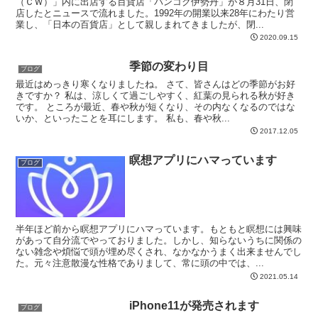
（ＣＷ）」内に出店する百貨店「バンコク伊勢丹」が８月31日、閉
店したとニュースで流れました。1992年の開業以来28年にわたり営
業し、「日本の百貨店」として親しまれてきましたが、閉...
2020.09.15
季節の変わり目
ブログ
最近はめっきり寒くなりましたね。 さて、皆さんはどの季節がお好
きですか？ 私は、涼しくて過ごしやすく、紅葉の見られる秋が好き
です。 ところが最近、春や秋が短くなり、その内なくなるのではな
いか、といったことを耳にします。 私も、春や秋...
2017.12.05
瞑想アプリにハマっています
ブログ
半年ほど前から瞑想アプリにハマっています。もともと瞑想には興味
があって自分流でやっておりました。しかし、知らないうちに関係の
ない雑念や煩悩で頭が埋め尽くされ、なかなかうまく出来ませんでし
た。元々注意散漫な性格でありまして、常に頭の中では、...
2021.05.14
iPhone11が発売されます
ブログ