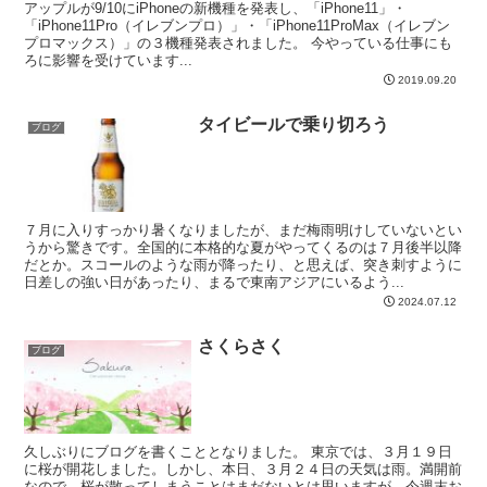
アップルが9/10にiPhoneの新機種を発表し、「iPhone11」・
「iPhone11Pro（イレブンプロ）」・「iPhone11ProMax（イレブン
プロマックス）」の３機種発表されました。 今やっている仕事にも
ろに影響を受けています...
2019.09.20
タイビールで乗り切ろう
ブログ
７月に入りすっかり暑くなりましたが、まだ梅雨明けしていないとい
うから驚きです。全国的に本格的な夏がやってくるのは７月後半以降
だとか。スコールのような雨が降ったり、と思えば、突き刺すように
日差しの強い日があったり、まるで東南アジアにいるよう...
2024.07.12
さくらさく
ブログ
久しぶりにブログを書くこととなりました。 東京では、３月１９日
に桜が開花しました。しかし、本日、３月２４日の天気は雨。満開前
なので、桜が散ってしまうことはまだないとは思いますが、今週末お