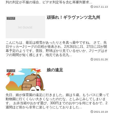
判の判定が不服の場合、ビデオ判定等を含む再審判要求...
2017.11.13
頑張れ！ギラヴァンツ北九州
ブログ
こんにちは、最近は積雪があったりと冬真っ最中ですね。 さて、先
日サッカーJリーグの日程が発表され、2月26日にJ1、27日にJ2が開
幕予定のようです。普段、野球ばかり見ているせいか、Jリーグはオ
フの期間が短く感じます。地元である北九...
2021.01.26
娘の遠足
ブログ
先日、娘が保育園の遠足に行きました。娘は５歳。もうバスに乗って
動物園に行くくらい大きくなったのだな、としみじみしてしまいま
す。 お弁当箱やおかず選び、300円までのおやつを何にするかで、2
週間ほど前から非常に楽しそうにしておりました...
2021.10.19