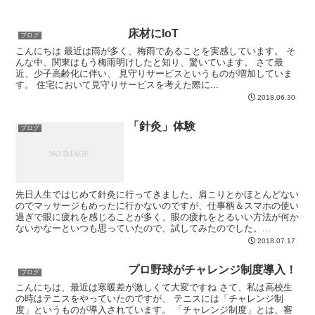
床材にIoT
ブログ
こんにちは 最近は雨が多く、梅雨であることを実感しています。 そ
んな中、関東はもう梅雨明けしたと知り、驚いています。 さて最
近、少子高齢化に伴い、 見守りサービスというものが増加していま
す。 住宅において見守りサービスを考えた際に...
2018.06.30
「針灸」体験
ブログ
先日人生ではじめて針灸に行ってきました。肩こりとかほとんどない
のでマッサージもめったに行かないのですが、仕事柄＆スマホの使い
過ぎで眼に疲れを感じることが多く、眼の疲れをとるいい方法が何か
ないかなーといつも思っていたので、試してみたのでした。...
2018.07.17
プロ野球がチャレンジ制度導入！
ブログ
こんにちは、最近は寒暖差が激しくて大変ですね さて、私は高校生
の時はテニスをやっていたのですが、 テニスには「チャレンジ制
度」というものが導入されています。 「チャレンジ制度」とは、審