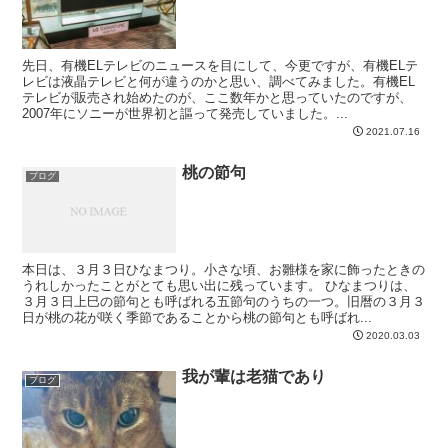
先日、有機ELテレビのニュースを目にして、今更ですが、有機ELテ
レビは液晶テレビと何が違うのかと思い、調べてみました。有機EL
テレビが販売され始めたのが、ここ数年かと思っていたのですが、
2007年にソニーが世界初と謳って発売していました。...
2021.07.16
桃の節句
ブログ
本日は、３月３日ひなまつり。小さな頃、お雛様を家に飾ったときの
うれしかったことがとても思い出に残っています。 ひなまつりは、
３月３日上巳の節句とも呼ばれる五節句のうちの一つ。旧暦の３月３
日が桃の花が咲く季節であることから桃の節句とも呼ばれ...
2020.03.03
我が輩は老猫であり
ブログ