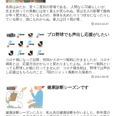
名前はみたか、堂々二度目の登場である。 人間なら72歳らしいが、
生まれ持っての美貌には全く衰えが見られぬ。実は主人の影響で腹肉
が年々肥大化しているものの、身体を丸めたりうつ伏せになったりし
ている限り、誰にもわからぬ。家人は日々我が輩...
2023.04.07
プロ野球でも声出し応援がしたい
ブログ
コロナ禍になって以降、何回かスポーツ観戦に行きましたが、コロナ
禍前とは、応援方法ががらりと変わりましたよね。スポーツ観戦とい
っても野球しか観に行ってませんが、コロナ禍当初は、野球では声出
し応援はもちろんのこと、7回のジェット風船や入場者の...
2022.09.05
健康診断シーズンです
ブログ
健康診断シーズンに入り、私も先日健康診断を行いました。昨年度の