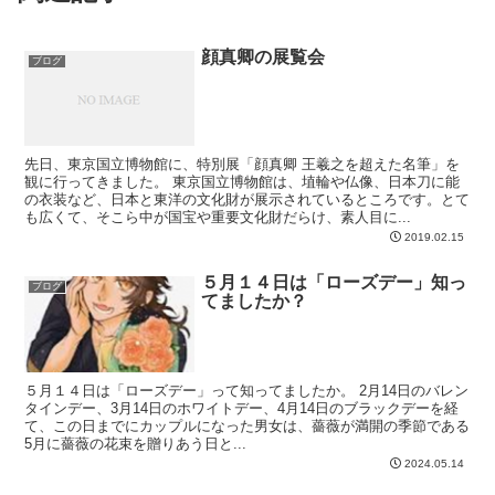
顔真卿の展覧会
ブログ
先日、東京国立博物館に、特別展「顔真卿 王羲之を超えた名筆」を
観に行ってきました。 東京国立博物館は、埴輪や仏像、日本刀に能
の衣装など、日本と東洋の文化財が展示されているところです。とて
も広くて、そこら中が国宝や重要文化財だらけ、素人目に...
2019.02.15
５月１４日は「ローズデー」知っ
ブログ
てましたか？
５月１４日は「ローズデー」って知ってましたか。 2月14日のバレン
タインデー、3月14日のホワイトデー、4月14日のブラックデーを経
て、この日までにカップルになった男女は、薔薇が満開の季節である
5月に薔薇の花束を贈りあう日と...
2024.05.14