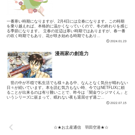
一番寒い時期になりますが、2月4日には立春になります。この時期
を乗り越えれば、本格的に温かくなっていくので、冬の終わりを感じ
る季節になります。 立春の近辺は寒い時期ではありますが、春一番
の吹く時期でもあり、花が咲き始める時期でもあり...
2024.01.23
漫画家の創造力
ブログ
世の中が不穏で私生活でも様々ある中、なんとなく気分が晴れない
日々が続いています。本を読む気力もない時、今ではNETFLIXに頼
ることが出来るのは有り難いことで、昨今は「闇金ウシジマくん」と
いうシリーズに嵌まって、眠れない夜も退屈せず過ご...
2022.07.15
☆★お土産通信 羽田空港★☆