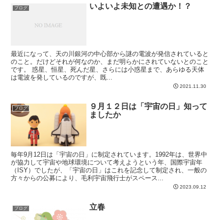
いよいよ未知との遭遇か！？
ブログ
最近になって、天の川銀河の中心部から謎の電波が発信されていると
のこと。だけどそれが何なのか、まだ明らかにされていないとのこと
です。 惑星、恒星、死んだ星、さらには小惑星まで、あらゆる天体
は電波を発しているのですが、既...
2021.11.30
９月１２日は「宇宙の日」知って
ブログ
ましたか
毎年9月12日は「宇宙の日」に制定されています。1992年は、世界中
が協力して宇宙や地球環境について考えようという年、国際宇宙年
（ISY）でしたが、「宇宙の日」はこれを記念して制定され、一般の
方々からの公募により、毛利宇宙飛行士がスペース...
2023.09.12
立春
ブログ