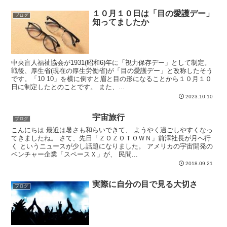
１０月１０日は「目の愛護デー」
ブログ
知ってましたか
中央盲人福祉協会が1931(昭和6)年に「視力保存デー」として制定。
戦後、厚生省(現在の厚生労働省)が「目の愛護デー」と改称したそう
です。「10 10」を横に倒すと眉と目の形になることから１０月１０
日に制定したとのことです。 また、...
2023.10.10
宇宙旅行
ブログ
こんにちは 最近は暑さも和らいできて、 ようやく過ごしやすくなっ
てきましたね。 さて、先日「ＺＯＺＯＴＯＷＮ」前澤社長が月へ行
く というニュースが少し話題になりました。 アメリカの宇宙開発の
ベンチャー企業「スペースＸ」が、 民間...
2018.09.21
実際に自分の目で見る大切さ
ブログ