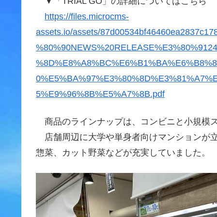
▼「TRIAL GO」の詳細についてはこちら
https://files.microcms-
assets.io/assets/87d00534bf46460ea2837c1
%80%90NEWS%20RELEASE%E3%80%912
%8D%E8%A8%BC%E6%B1%BA%E6%B8%8
0%E5%BA%97%E3%80%8D%E3%81%A7%
5%E9%96%8B%E5%A7%8B.pdf
商品のラインナップは、コンビニと小規模ス
店舗周辺に大学や単身者向けマンションが立
惣菜、カット野菜などが充実していました。