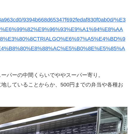
78a963cd0/9394b668d65347f692fedaf830f0ab0d/%E3
4%E6%99%82%E9%96%93%E9%A1%94%E8%AA
8%E3%80%8CTRIALGO%E6%97%A5%E4%BD%9
E4%B8%80%E8%88%AC%E5%B0%8E%E5%85%A
ーパーの中間くらいでややスーパー寄り。
地していることからか、500円までの弁当や各種お