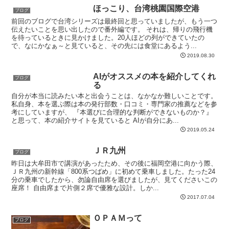
ほっこり、台湾桃園国際空港
ブログ
前回のブログで台湾シリーズは最終回と思っていましたが、もう一つ
伝えたいことを思い出したので番外編です。 それは、帰りの飛行機
を待っているときに見かけました。20人ほどの列ができていたの
で、なにかなぁ～と見ていると、その先には食堂にあるよう...
2019.08.30
AIがオススメの本を紹介してくれ
ブログ
る
自分が本当に読みたい本と出会うことは、なかなか難しいことです。
私自身、本を選ぶ際は本の発行部数・口コミ・専門家の推薦などを参
考にしていますが、 『本選びに合理的な判断ができないものか？』
と思って、本の紹介サイトを見ていると AIが自分にあ...
2019.05.24
ＪＲ九州
ブログ
昨日は大牟田市で講演があったため、その後に福岡空港に向かう際、
ＪＲ九州の新幹線「800系つばめ」に初めて乗車しました。たった24
分の乗車でしたから、勿論自由席を選びましたが、見てくださいこの
座席！ 自由席まで片側２席で優雅な設計。しか...
2017.07.04
ＯＰＡＭって
ブログ