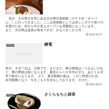
先日、大分県大分市にある大分県立美術館（ＯＰＡＭ〔オーパ
ム〕）に行ってきました。ここは美術館としては珍しくガラス張りの
外壁のため、外から中が見えオープンな雰囲気になっています。
また、大分県は温泉が有名ですが、かなり古くから竹...
2023.10.27
瞬電
ブログ
本日、８月７日は、立秋です。まだまだ、秋の様相は一つもないけれ
ど、暦の季節は秋になります。夏至から１か月半が立ち、あと１か月
半で秋分になります。 さて、東京勤務の私は、このご時世のため、
在宅勤務となり、引きこもり生活をしております。そのた...
2020.08.07
さくらもちと緑茶
ブログ