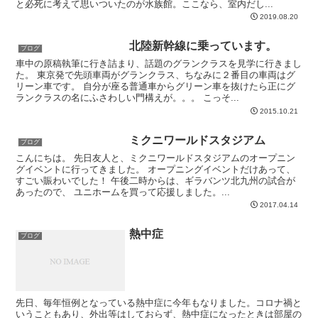
と必死に考えて思いついたのが水族館。ここなら、室内だし...
2019.08.20
北陸新幹線に乗っています。
ブログ
車中の原稿執筆に行き詰まり、話題のグランクラスを見学に行きまし
た。 東京発で先頭車両がグランクラス、ちなみに２番目の車両はグ
リーン車です。 自分が座る普通車からグリーン車を抜けたら正にグ
ランクラスの名にふさわしい門構えが。。。 こっそ...
2015.10.21
ミクニワールドスタジアム
ブログ
こんにちは。 先日友人と、ミクニワールドスタジアムのオープニン
グイベントに行ってきました。 オープニングイベントだけあって、
すごい賑わいでした！ 午後二時からは、ギラバンツ北九州の試合が
あったので、 ユニホームを買って応援しました。...
2017.04.14
熱中症
ブログ
先日、毎年恒例となっている熱中症に今年もなりました。コロナ禍と
いうこともあり、外出等はしておらず、熱中症になったときは部屋の