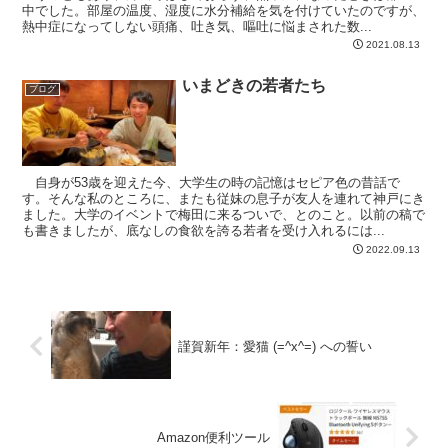
中でした。部屋の温度、湿度に水分補給を気を付けていたのですが、
熱中症になってしない頭痛、吐き気、嘔吐に悩まされた数...
2021.08.13
いまどきの若者たち
ブログ
自身が53歳を迎えた今、大学生の時の記憶はセピア色の昔話で
す。そんな私のところに、またも従妹の息子が友人を連れて神戸にき
ました。大学のイベントで梅田に来るついで、とのこと。以前の稿で
も書きましたが、底なしの食欲を誇る若者を受け入れるには...
2022.09.13
謹賀新年：愛猫 (=^x^=) への誓い
Amazon便利ツール