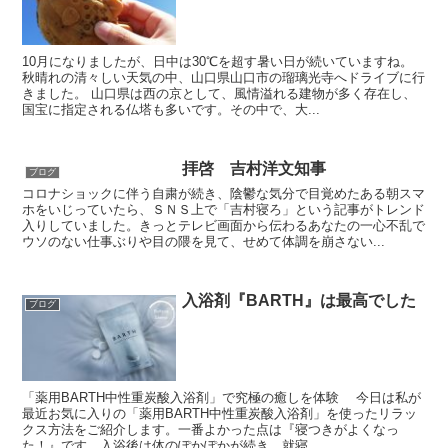
10月になりましたが、日中は30℃を超す暑い日が続いていますね。
秋晴れの清々しい天気の中、山口県山口市の瑠璃光寺へドライブに行
きました。 山口県は西の京として、風情溢れる建物が多く存在し、
国宝に指定される仏塔も多いです。その中で、大...
拝啓 吉村洋文知事
ブログ
コロナショックに伴う自粛が続き、陰鬱な気分で目覚めたある朝スマ
ホをいじっていたら、ＳＮＳ上で「吉村寝ろ」という記事がトレンド
入りしていました。きっとテレビ画面から伝わるあなたの一心不乱で
ウソのない仕事ぶりや目の隈を見て、せめて体調を崩さない...
入浴剤『BARTH』は最高でした
ブログ
「薬用BARTH中性重炭酸入浴剤」で究極の癒しを体験 今日は私が
最近お気に入りの「薬用BARTH中性重炭酸入浴剤」を使ったリラッ
クス方法をご紹介します。一番よかった点は『寝つきがよくなっ
た！』です。入浴後は体のぽかぽかが続き、就寝...