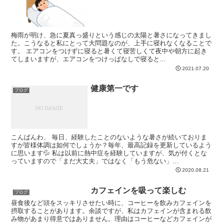
梅雨が明け、急に夏真っ盛りという感じの太陽と暑さになってきまし
た。こうなると私にとって大問題なのが、上手に寝れなくなることで
す。 エアコンをつけずに寝ると暑くて寝苦しくて夜中や朝方に起き
てしまいますが、エアコンをつけっぱなしで寝ると...
2021.07.20
健康第一です
ブログ
こんばんわ、 毎日、経験したことのないような暑さが続いておりま
すが皆様体調は如何でしょうか？毎年、最高記録を更新しているよう
に思います💦 私は以前に熱中症を経験していますが、気が付くとな
っていますので「まだ大丈夫」ではなく「もう危ない」...
2020.08.21
カフェインを吸って楽しむ
ブログ
昼食後など頭をスッキリさせたい時に、コーヒーを飲みカフェインを
摂取することがあります。余談ですが、私はカフェインが含まれる飲
み物があまり得意ではありません。理由はコーヒーなどカフェインが