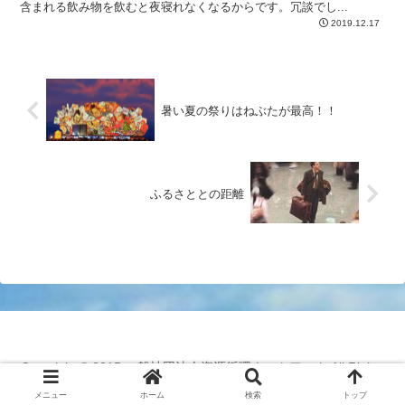
含まれる飲み物を飲むと夜寝れなくなるからです。冗談でし...
2019.12.17
暑い夏の祭りはねぶたが最高！！
ふるさととの距離
Copyright © 2015 一般社団法人資源循環ネットワーク All Rights
Reserved.
メニュー
ホーム
検索
トップ