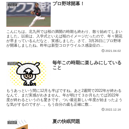
プロ野球開幕！
ブログ
こんにちは。北九州では桜の満開の時期も終わり、散り始めてしまい
ました。以前は、入学式といえば桜のイメージだったので、年々開花
が早まっているんだなと、実感しました。さて、3月26日にプロ野球
が開幕しましたね。昨年は新型コロナウイルス感染症の...
2021.04.02
毎年この時期に楽しみにしている
ブログ
こと
もうあっという間に12月も半ばですね。あと2週間で2022年が終わる
なんて、まだ実感がわきません。年が明けて３か月もたてば2022年
度が終わるというのも驚きです。つい最近新しい年度が始まったよう
な気がするのですが…。もう自分の歳も正確に数...
2022.12.16
夏の快眠問題
ブログ