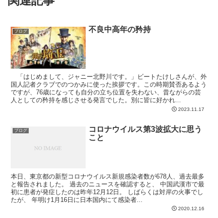
関連記事
不良中高年の矜持
ブログ
「はじめまして、ジャニー北野川です。」ビートたけしさんが、外
国人記者クラブでのつかみに使った挨拶です。この時期賛否あるよう
ですが、76歳になっても自分の立ち位置を失わない、昔ながらの芸
人としての矜持を感じさせる発言でした。別に皆に好かれ...
2023.11.17
コロナウイルス第3波拡大に思う
ブログ
こと
本日、東京都の新型コロナウイルス新規感染者数が678人、過去最多
と報告されました。 過去のニュースを確認すると、 中国武漢市で最
初に患者が発症したのは昨年12月12日。 しばらくは対岸の火事でし
たが、 年明け1月16日に日本国内にて感染者...
2020.12.16