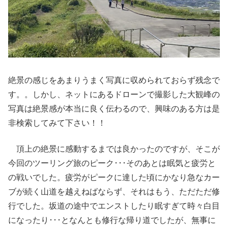
絶景の感じをあまりうまく写真に収められておらず残念で
す。。しかし、ネットにあるドローンで撮影した大観峰の
写真は絶景感が本当に良く伝わるので、興味のある方は是
非検索してみて下さい！！
頂上の絶景に感動するまでは良かったのですが、そこが
今回のツーリング旅のピーク･･･そのあとは眠気と疲労と
の戦いでした。疲労がピークに達した頃にかなり急なカー
ブが続く山道を越えねばならず、それはもう、ただただ修
行でした。坂道の途中でエンストしたり眠すぎて時々白目
になったり･･･となんとも修行な帰り道でしたが、無事に