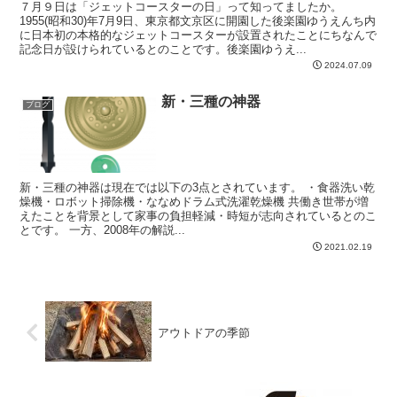
７月９日は「ジェットコースターの日」って知ってましたか。
1955(昭和30)年7月9日、東京都文京区に開園した後楽園ゆうえんち内
に日本初の本格的なジェットコースターが設置されたことにちなんで
記念日が設けられているとのことです。後楽園ゆうえ...
2024.07.09
新・三種の神器
ブログ
新・三種の神器は現在では以下の3点とされています。 ・食器洗い乾
燥機・ロボット掃除機・ななめドラム式洗濯乾燥機 共働き世帯が増
えたことを背景として家事の負担軽減・時短が志向されているとのこ
とです。 一方、2008年の解説...
2021.02.19
アウトドアの季節