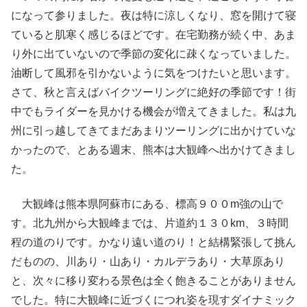
になって参りました。夜は特に涼しくなり、窓を開けて寝
ていると肌寒く感じるほどです。在宅勤務が続く中、あま
り外に出ていないので季節の変化に疎くなっていました。
油断して風邪を引かないように気をつけたいと思います。
さて、秋と言えばバイクツーリングに絶好の季節です！街
中でもライダーを見かける機会が増えてきました。私は九
州に引っ越してきてまだあまりツーリングに出かけていな
かったので、とある週末、熊本は大観峰へ出かけてきまし
た。
大観峰は熊本県阿蘇市にある、標高９００m強の山で
す。北九州から大観峰までは、片道約１３０km、３時間
程の道のりです。かなり遠い道のり！と結構緊張して挑ん
だものの、川あり・山あり・カルデラあり・大草原あり
と、次々に移り変わる景色は全く飽きることがありません
でした。特に大観峰に近づくにつれ姿を現すダイナミック