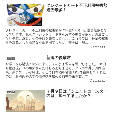
クレジットカード不正利用被害額
ブログ
過去最多！
クレジットカード不正利用の被害額が昨年度436億円と過去最多とな
っています。私もクレジットカードを利用する機会が多く、見過ごせ
ない事案と感じ、その手口を整理しました。これまでは、特定の被害
者を対象とした高額な不正利用でしたが、昨今は、AI...
2023.04.11
新潟の後輩君
ブログ
金曜日から講演で新潟に来て、そのまま週末を過ごしました。 新潟
名物は流行りの角栄さんだけじゃありません。タレカツ丼、月岡温
泉、茶まめ、いか料理、そして日本酒を堪能！(^｡^) 案内してくれた
のは、新潟薬科大学の准教授を務める前職の後輩君。専...
2016.08.07
７月９日は「ジェットコースター
ブログ
の日」知ってましたか？