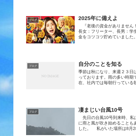
2025年に備えよ
ブログ
『老後の資金がありません！
長女：フリーター、長男：学
金をコツコツ貯めていました。
自分のことを知る
ブログ
季節は秋になり、来週２３日
っております。雨の多い時期
在、社内では毎朝行っている朝
凄まじい台風10号
ブログ
先日の台風10号到来時、私
に雨と風が吹き始めることも
した。 私がいた場所は8月28