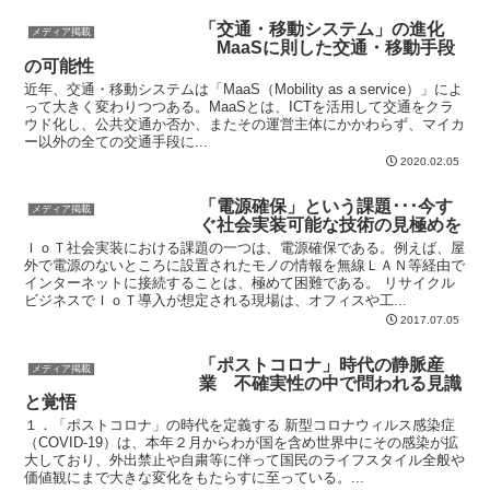
「交通・移動システム」の進化
メディア掲載
MaaSに則した交通・移動手段
の可能性
近年、交通・移動システムは「MaaS（Mobility as a service）」によ
って大きく変わりつつある。MaaSとは、ICTを活用して交通をクラ
ウド化し、公共交通か否か、またその運営主体にかかわらず、マイカ
ー以外の全ての交通手段に...
2020.02.05
「電源確保」という課題･･･今す
メディア掲載
ぐ社会実装可能な技術の見極めを
ＩｏＴ社会実装における課題の一つは、電源確保である。例えば、屋
外で電源のないところに設置されたモノの情報を無線ＬＡＮ等経由で
インターネットに接続することは、極めて困難である。 リサイクル
ビジネスでＩｏＴ導入が想定される現場は、オフィスや工...
2017.07.05
「ポストコロナ」時代の静脈産
メディア掲載
業 不確実性の中で問われる見識
と覚悟
１．「ポストコロナ」の時代を定義する 新型コロナウィルス感染症
（COVID-19）は、本年２月からわが国を含め世界中にその感染が拡
大しており、外出禁止や自粛等に伴って国民のライフスタイル全般や
価値観にまで大きな変化をもたらすに至っている。...