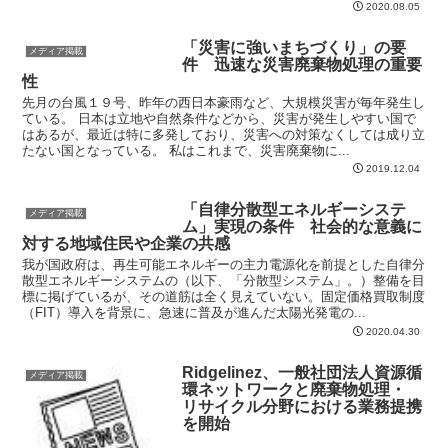
2020.08.05
「災害に強いまちづくり」の要
メディア掲載
件 迅速な災害廃棄物処理の重要
性
先月の台風１９号、昨年の西日本豪雨など、大規模災害が毎年発生し
ている。 日本は立地や自然条件などから、災害が発生しやすい国で
はあるが、最近は特に多発しており、災害への対策なくしては成り立
たない国となっている。 私はこれまで、災害廃棄物に...
2019.12.04
「自律分散型エネルギーシステ
メディア掲載
ム」実現の条件 社会的な意義に
対する地域住民や企業の共感
我が国政府は、再生可能エネルギーの主力電源化を前提とした自律分
散型エネルギーシステムの（以下、「分散型システム」。）整備を目
標に掲げているが、その道筋は全く見えていない。固定価格買取制度
（FIT）導入を背景に、急速に普及が進んだ太陽光発電の...
2020.04.30
Ridgelinez、一般社団法人資源循
メディア掲載
環ネットワークと廃棄物処理・
リサイクル分野における業務提携
を開始