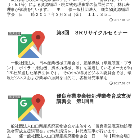
リ・IoT等）による資源循環・廃棄物処理事業の新展開にて、林代表
理事が講演を行います。 主 催一般社団法人 廃棄物資源循環
学会 日 時２０１７年３月３日（金） １１：３５...
2017.01.26
第8回 ３Rリサイクルセミナー
講演情報
一般社団法人 日本産業機械工業会は、産業機械（環境装置・プラ
ント、ボイラ・原動機、風水力機械、等）を製造しているメーカが約
170社加盟した業界団体です。 その中の環境ビジネス委員会では、環
境ビジネスおよび業界の振興を目的に、各種研究事業を...
2017.02.07
優良産業廃棄物処理業者育成支援
講演情報
講習会 第1回目
一般社団法人山口県産業廃棄物協会が主催する「優良産業廃棄物処理
業者育成支援講習会」の特別講演を、林代表理事が行います。
主 催一般社団法人山口県産業廃棄物協会 日 時【周南会場】