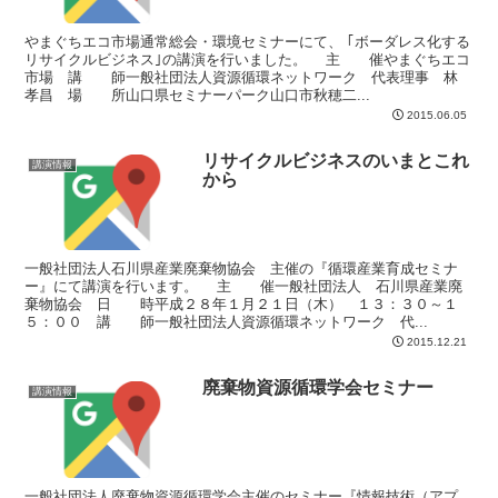
やまぐちエコ市場通常総会・環境セミナーにて、 ｢ボーダレス化する
リサイクルビジネス｣の講演を行いました。 主 催やまぐちエコ
市場 講 師一般社団法人資源循環ネットワーク 代表理事 林
孝昌 場 所山口県セミナーパーク山口市秋穂二...
2015.06.05
リサイクルビジネスのいまとこれ
講演情報
から
一般社団法人石川県産業廃棄物協会 主催の『循環産業育成セミナ
ー』にて講演を行います。 主 催一般社団法人 石川県産業廃
棄物協会 日 時平成２８年１月２１日（木） １３：３０～１
５：００ 講 師一般社団法人資源循環ネットワーク 代...
2015.12.21
廃棄物資源循環学会セミナー
講演情報
一般社団法人廃棄物資源循環学会主催のセミナー『情報技術（アプ