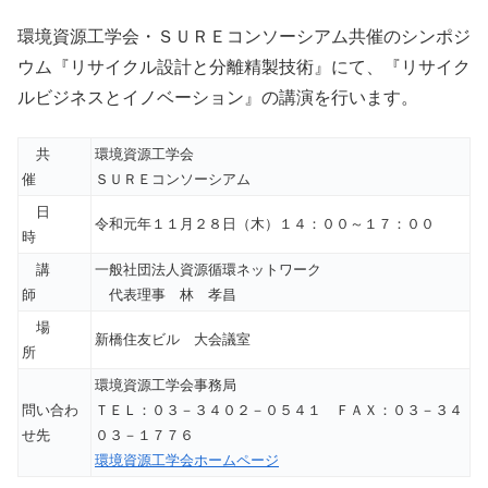
環境資源工学会・ＳＵＲＥコンソーシアム共催のシンポジ
ウム『リサイクル設計と分離精製技術』にて、『リサイク
ルビジネスとイノベーション』の講演を行います。
共
環境資源工学会
催
ＳＵＲＥコンソーシアム
日
令和元年１１月２８日（木）１４：００～１７：００
時
講
一般社団法人資源循環ネットワーク
師
代表理事 林 孝昌
場
新橋住友ビル 大会議室
所
環境資源工学会事務局
問い合わ
ＴＥＬ：０３－３４０２－０５４１ ＦＡＸ：０３－３４
せ先
０３－１７７６
環境資源工学会ホームページ