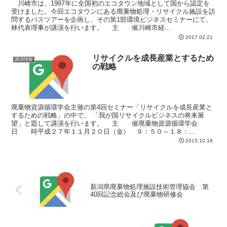
川崎市は、1997年に全国初のエコタウン地域として国から認定を
受けました。今回エコタウンにある廃棄物処理・リサイクル施設を訪
問するバスツアーを企画し、その第1部環境ビジネスセミナーにて、
林代表理事が講演を行います。 主 催川崎市経...
2017.02.21
リサイクルを成長産業とするため
講演情報
の戦略
廃棄物資源循環学会主催の第4回セミナー「リサイクルを成長産業と
するための戦略」の中で、 「我が国リサイクルビジネスの将来展
望」と題して講演を行います。 主 催廃棄物資源循環学会
日 時平成２７年１１月２０日（金） ９：５０～１８：...
2015.10.16
新潟県廃棄物処理施設技術管理協会 第
40回記念総会及び廃棄物研修会