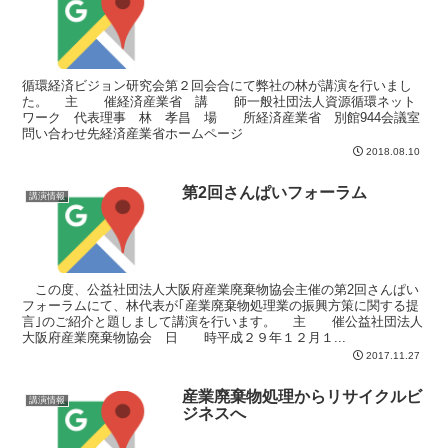
循環経済ビジョン研究会第２回会合にて弊社の林が講演を行いまし
た。 主 催経済産業省 講 師一般社団法人資源循環ネット
ワーク 代表理事 林 孝昌 場 所経済産業省 別館944会議室
問い合わせ先経済産業省ホームページ
2018.08.10
第2回さんぱいフォーラム
講演情報
この度、公益社団法人大阪府産業廃棄物協会主催の第2回さんぱい
フォーラムにて、林代表が｢産業廃棄物処理業の振興方策に関する提
言｣のご紹介と題しまして講演を行います。 主 催公益社団法人
大阪府産業廃棄物協会 日 時平成２９年１２月１...
2017.11.27
産業廃棄物処理からリサイクルビ
講演情報
ジネスへ