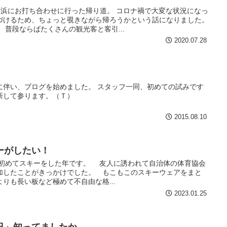
横浜にお打ち合わせに行った帰り道。 コロナ禍で大変な状況になっ
づけるため、ちょっと覗きながら帰ろうかという話になりました。
 普段ならばたくさんの観光客と客引...
2020.07.28
に伴い、ブログを始めました。 スタッフ一同、初めての試みです
新して参ります。（Ｔ）
2015.08.10
ーがしたい！
が初めてスキーをした年です。 友人に誘われて自治体の体育協会
加したことがきっかけでした。 もこもこのスキーウェアをまと
りも長い板など極めて不自由な格...
2023.01.25
日」知ってましたか