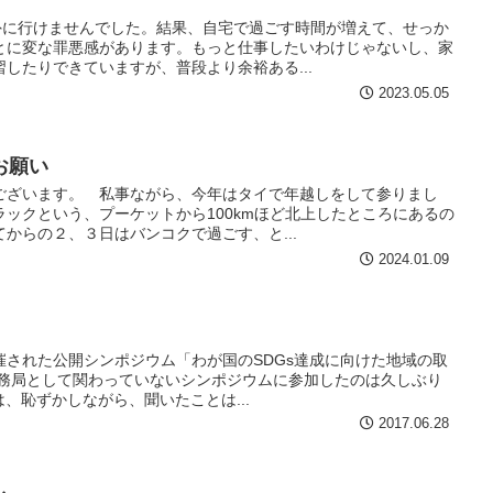
に行けませんでした。結果、自宅で過ごす時間が増えて、せっか
とに変な罪悪感があります。もっと仕事したいわけじゃないし、家
したりできていますが、普段より余裕ある...
2023.05.05
お願い
ざいます。 私事ながら、今年はタイで年越しをして参りまし
ックという、プーケットから100kmほど北上したところにあるの
からの２、３日はバンコクで過ごす、と...
2024.01.09
？
催された公開シンポジウム「わが国のSDGs達成に向けた地域の取
事務局として関わっていないシンポジウムに参加したのは久しぶり
は、恥ずかしながら、聞いたことは...
2017.06.28