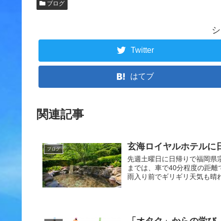
ブログ
シ
Twitter
はてブ
関連記事
玄海ロイヤルホテルに
ブログ
先週土曜日に日帰りで福岡県
までは、車で40分程度の距
雨入り前でギリギリ天気も晴れ
「オタク」からの学び