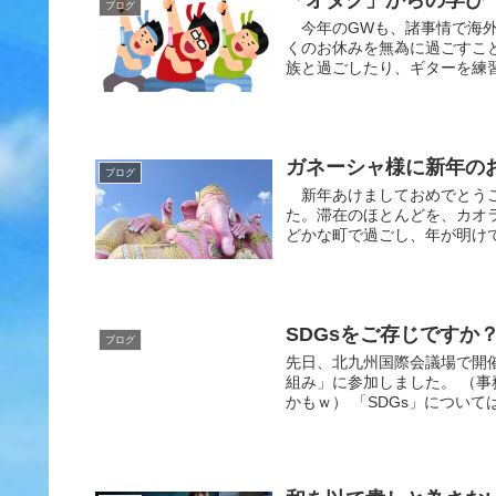
ブログ
今年のGWも、諸事情で海外
くのお休みを無為に過ごすこ
族と過ごしたり、ギターを練習
ガネーシャ様に新年の
ブログ
新年あけましておめでとうご
た。滞在のほとんどを、カオラ
どかな町で過ごし、年が明けて
SDGsをご存じですか
ブログ
先日、北九州国際会議場で開
組み」に参加しました。 （
かもｗ） 「SDGs」について