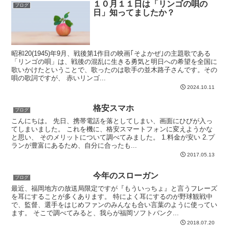
１０月１１日は「リンゴの唄の
ブログ
日」知ってましたか？
昭和20(1945)年9月、戦後第1作目の映画｢そよかぜ｣の主題歌である
「リンゴの唄」は、戦後の混乱に生きる勇気と明日への希望を全国に
歌いかけたということで、歌ったのは歌手の並木路子さんです。その
唄の歌詞ですが、 赤いリンゴ...
2024.10.11
格安スマホ
ブログ
こんにちは。 先日、携帯電話を落としてしまい、画面にひびが入っ
てしまいました。 これを機に、格安スマートフォンに変えようかな
と思い、 そのメリットについて調べてみました。 1.料金が安い 2.プ
ランが豊富にあるため、自分に合ったも...
2017.05.13
今年のスローガン
ブログ
最近、福岡地方の放送局限定ですが『もういっちょ』と言うフレーズ
を耳にすることが多くあります。 特によく耳にするのが野球観戦中
で、監督、選手をはじめファンのみんなも合い言葉のように使ってい
ます。 そこで調べてみると、我らが福岡ソフトバンク...
2018.07.20