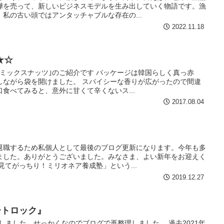
嘩を売って、新しいビジネスモデルを生み出していく物語です。漁
私の古い頭ではアンタッチャブルな存在の...
2022.11.18
★☆
ミックスナッツ｣のご紹介です パッケージは韓国らしく真っ赤
しながら袋を開けました。 スパイシーな香りが広がったので間違
食べてみると、意外に甘くて辛くないス...
2017.08.04
退職するため私個人として最後のブログ更新になります。今年も多
ました。ありがとうございました。みなさま、よい新年をお迎えく
見てがっちり！ミリオネア養成塾」という...
2019.12.27
マートロック』
を紹介しました。せっかくなのでブログで再整理しました。 過去2021年