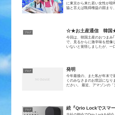
に東京から来た若い女性が喧
協と言えば既得権益の固まり、
☆★お土産通信 韓国
ブログ
今回は、韓国土産のおつまみ｢
で、見るからに激辛味を想像
いないと覚悟しましたが、一口
発明
ブログ
今年最後の、また私が年末で
くのみなさまのお世話になり
ださい。 最近、アマゾンの「
続『Qrio Lockでス
ブログ
当社の朝会でQrio Lock