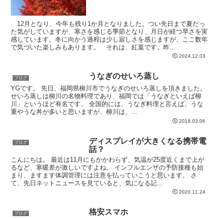
12月となり、今年も残り1か月となりました。つい先日まで夏だっ
た気がしていますが、寒さを感じる季節となり、月日が経つ早さを実
感しています。冬に向かう過程は少し寂しさを感じますが、ここ数年
で気づいた楽しみもあります。 それは、紅葉です。昨...
2024.12.03
うなぎのせいろ蒸し
ブログ
YGです。 先日、福岡県柳川市でうなぎのせいろ蒸しを頂きました。
せいろ蒸しは柳川の名物料理であり、福岡では「うなぎといえば柳
川」というほど有名です。 全国的には、うなぎ料理と言えば、うな
重やうな丼が多いと思いますが、柳川は、...
2018.03.06
ディスプレイが大きくなる携帯電
ブログ
話？
こんにちは。 最近は11月にもかかわらず、気温が25度近くまで上が
るなど、寒暖差が激しいですよね。 インフルエンザの予防接種も始
まり、ますます体調管理には注意を払っていこうと思います。 さ
て、先日ネットニュースを見ていると、気になる記...
2020.11.24
格安スマホ
ブログ