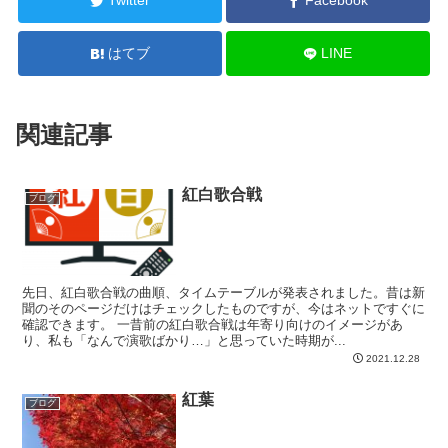
Twitter
Facebook
はてブ
LINE
関連記事
紅白歌合戦
ブログ
先日、紅白歌合戦の曲順、タイムテーブルが発表されました。昔は新
聞のそのページだけはチェックしたものですが、今はネットですぐに
確認できます。 一昔前の紅白歌合戦は年寄り向けのイメージがあ
り、私も「なんで演歌ばかり…」と思っていた時期が...
2021.12.28
紅葉
ブログ