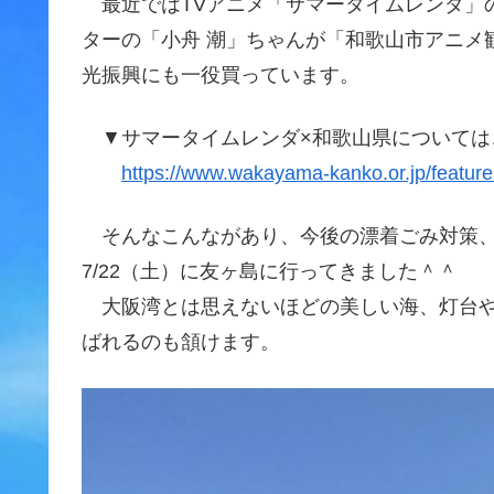
最近ではTVアニメ「サマータイムレンダ」
ターの「小舟 潮」ちゃんが「和歌山市アニメ
光振興にも一役買っています。
▼サマータイムレンダ×和歌山県については
https://www.wakayama-kanko.or.jp/featur
そんなこんながあり、今後の漂着ごみ対策、
7/22（土）に友ヶ島に行ってきました＾＾
大阪湾とは思えないほどの美しい海、灯台や
ばれるのも頷けます。