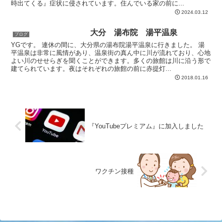
時出てくる』症状に侵されています。住んでいる家の前に...
2024.03.12
大分 湯布院 湯平温泉
ブログ
YGです。 連休の間に、大分県の湯布院湯平温泉に行きました。 湯
平温泉は非常に風情があり、温泉街の真ん中に川が流れており、心地
よい川のせせらぎを聞くことができます。多くの旅館は川に沿う形で
建てられています。夜はそれぞれの旅館の前に赤提灯...
2018.01.16
『YouTubeプレミアム』に加入しました
ワクチン接種