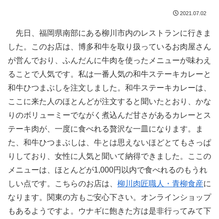
2021.07.02
先日、福岡県南部にある柳川市内のレストランに行きま
した。このお店は、博多和牛を取り扱っているお肉屋さん
が営んでおり、ふんだんに牛肉を使ったメニューが味わえ
ることで人気です。私は一番人気の和牛ステーキカレーと
和牛ひつまぶしを注文しました。和牛ステーキカレーは、
ここに来た人のほとんどが注文すると聞いたとおり、かな
りのボリューミーでながく煮込んだ甘さがあるカレーとス
テーキ肉が、一度に食べれる贅沢な一皿になります。ま
た、和牛ひつまぶしは、牛とは思えないほどとてもさっぱ
りしており、女性に人気と聞いて納得できました。ここの
メニューは、ほとんどが1,000円以内で食べれるのもうれ
しい点です。こちらのお店は、
柳川肉匠職人・青柳食産
に
なります。関東の方もご安心下さい。オンラインショップ
もあるようですよ。ウナギに飽きた方は是非行ってみて下