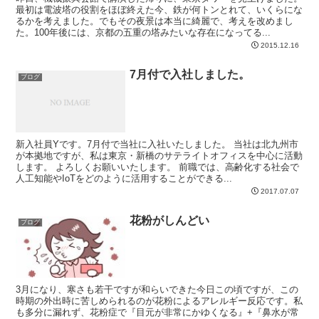
最初は電波塔の役割をほぼ終えた今、鉄が何トンとれて、いくらにな
るかを考えました。でもその夜景は本当に綺麗で、考えを改めまし
た。100年後には、京都の五重の塔みたいな存在になってる...
2015.12.16
7月付で入社しました。
ブログ
新入社員Yです。7月付で当社に入社いたしました。 当社は北九州市
が本拠地ですが、私は東京・新橋のサテライトオフィスを中心に活動
します。 よろしくお願いいたします。 前職では、高齢化する社会で
人工知能やIoTをどのように活用することができる...
2017.07.07
花粉がしんどい
ブログ
3月になり、寒さも若干ですが和らいできた今日この頃ですが、この
時期の外出時に苦しめられるのが花粉によるアレルギー反応です。私
も多分に漏れず、花粉症で『目元が非常にかゆくなる』+『鼻水が常