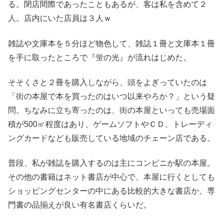
る。閉店間際であったこともあるが、客は私を含めて２
人。店内にいた店員は３人ｗ
雑誌や文庫本を５分ほど物色して、雑誌１冊と文庫本１冊
を手に取ったところで『蛍の光』が流れはじめた。
そそくさと２冊を購入しながら、頭をよぎっていたのは
「街の本屋で本を買ったのはいつ以来やろか？」という疑
問。ちなみに立ち寄ったのは、街の本屋といっても売場面
積が500㎡程度はあり、ゲームソフトやＣＤ、トレーディ
ングカードなども販売している地域のチェーン店である。
普段、私が雑誌を購入するのは主にコンビニか駅の本屋。
その他の書籍はネット書店が中心で、本屋に行くとしても
ショッピングセンターの中にある比較的大きな書店か、専
門書の品揃えが良い有名書店くらいだ。