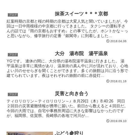
抹茶スイーツ＊＊＊京都
ブログ
紅葉時期の京都と桜の時期の京都は大変人気と聞いていましたが、今
回は一日中雨模様の中京都に行ってきました。 タクシーの運転手さ
んの話では『雨の京都もおすすめ』との事でしたが、ホントかな～っ
と思いながら、修学旅行の定番『銀閣寺』に到着しました...
2018.04.06
大分 湯布院 湯平温泉
ブログ
YGです。 連休の間に、大分県の湯布院湯平温泉に行きました。 湯
平温泉は非常に風情があり、温泉街の真ん中に川が流れており、心地
よい川のせせらぎを聞くことができます。多くの旅館は川に沿う形で
建てられています。夜はそれぞれの旅館の前に赤提灯...
2018.01.16
災害と向き合う
ブログ
ティロリロリン～ティロリロリン～♪ ８月29日（木）8:40:26 同日
２回目の災害避難情報が携帯に届いた。前日から数えると４回目だ。
今回の大雨では、自宅や事務所周辺に大きな影響はなかったのです
が、福岡県、佐賀県、長崎県の各地で河川が...
2019.09.10
ぶどう🍇狩り
ブログ