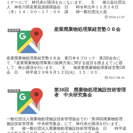
ミナー｣にて、林代表が講演をおこないます。 主 催公益社団法
人 神奈川県産業資源循環協会 日 時令和元年１１月２８日
（木）１４：００～１７：００ 講 師一般社団法人資...
2019.11.07
産業廃棄物処理業経営塾ＯＢ会
講演情報
産業廃棄物処理業経営塾ＯＢ会 東日本Ｂブロック 第2回会合に
て、｢産業廃棄物処理事業の振興方策に関する提言を踏まえて｣と題
して、林が講演を行います。 主 催産業廃棄物処理業経営塾OB
会 日 時平成２９年９月１２日(火) １５：００...
2017.08.31
第38回 廃棄物処理施設技術管理
講演情報
者 中央研究集会
一般社団法人廃棄物処理施設技術管理協会での「第38回廃棄物処理
施設技術管理者 中央研究集会」にて、林代表が講演を行います。
主 催一般社団法人廃棄物処理施設技術管理協会 日 時平成