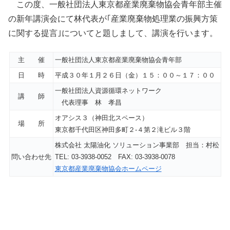
この度、一般社団法人東京都産業廃棄物協会青年部主催
の新年講演会にて林代表が｢産業廃棄物処理業の振興方策
に関する提言｣についてと題しまして、講演を行います。
主 催
一般社団法人東京都産業廃棄物協会青年部
日 時
平成３０年１月２６日（金）１５：００～１７：００
一般社団法人資源循環ネットワーク
講 師
代表理事 林 孝昌
オアシス３（神田北スペース）
場 所
東京都千代田区神田多町２-４第２滝ビル３階
株式会社 太陽油化 ソリューション事業部 担当：村松
問い合わせ先
TEL: 03-3938-0052 FAX: 03-3938-0078
東京都産業廃棄物協会ホームページ