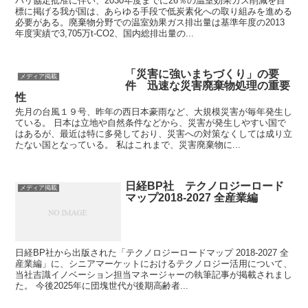
パリ協定批准に伴い、2030年度までに26％の温室効果ガス削減を目
標に掲げる我が国は、あらゆる手段で低炭素化への取り組みを進める
必要がある。廃棄物分野での温室効果ガス排出量は基準年度の2013
年度実績で3,705万t-CO2、国内総排出量の...
「災害に強いまちづくり」の要
メディア掲載
件 迅速な災害廃棄物処理の重要
性
先月の台風１９号、昨年の西日本豪雨など、大規模災害が毎年発生し
ている。 日本は立地や自然条件などから、災害が発生しやすい国で
はあるが、最近は特に多発しており、災害への対策なくしては成り立
たない国となっている。 私はこれまで、災害廃棄物に...
日経BP社 テクノロジーロード
メディア掲載
マップ2018-2027 全産業編
日経BP社から出版された「テクノロジーロードマップ 2018-2027 全
産業編」に、シニアマーケットにおけるテクノロジー活用について、
当社吉識イノベーション担当マネージャーの執筆記事が掲載されまし
た。 今後2025年に団塊世代が後期高齢者...