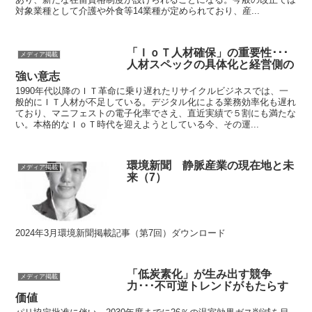
対象業種として介護や外食等14業種が定められており、産...
「ＩｏＴ人材確保」の重要性･･･
メディア掲載
人材スペックの具体化と経営側の
強い意志
1990年代以降のＩＴ革命に乗り遅れたリサイクルビジネスでは、一
般的にＩＴ人材が不足している。デジタル化による業務効率化も遅れ
ており、マニフェストの電子化率でさえ、直近実績で５割にも満たな
い。本格的なＩｏＴ時代を迎えようとしている今、その運...
環境新聞 静脈産業の現在地と未
メディア掲載
来（7）
2024年3月環境新聞掲載記事（第7回）ダウンロード
「低炭素化」が生み出す競争
メディア掲載
力･･･不可逆トレンドがもたらす
価値