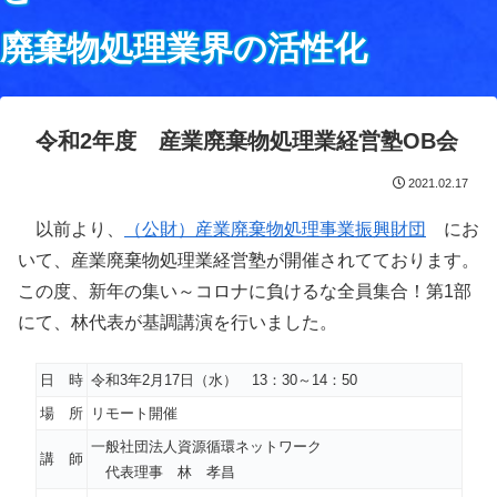
廃棄物処理業界の活性化
令和2年度 産業廃棄物処理業経営塾OB会
2021.02.17
以前より、
（公財）産業廃棄物処理事業振興財団
にお
いて、産業廃棄物処理業経営塾が開催されてております。
この度、新年の集い～コロナに負けるな全員集合！第1部
にて、林代表が基調講演を行いました。
日 時
令和3年2月17日（水） 13：30～14：50
場 所
リモート開催
一般社団法人資源循環ネットワーク
講 師
代表理事 林 孝昌