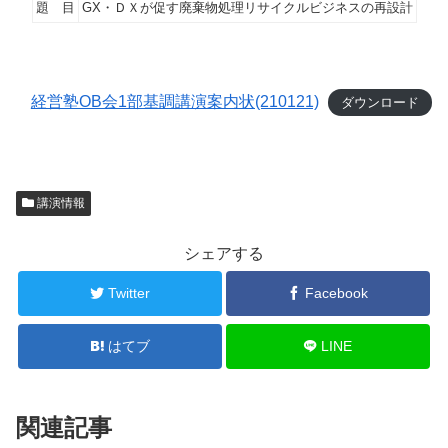
題 目
GX・ＤＸが促す廃棄物処理リサイクルビジネスの再設計
経営塾OB会1部基調講演案内状(210121)
ダウンロード
講演情報
シェアする
Twitter
Facebook
はてブ
LINE
関連記事