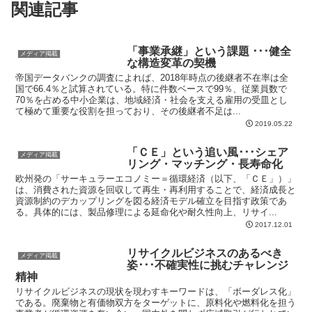
関連記事
「事業承継」という課題 ･･･健全
メディア掲載
な構造変革の契機
帝国データバンクの調査によれば、2018年時点の後継者不在率は全
国で66.4％と試算されている。特に件数ベースで99％、従業員数で
70％を占める中小企業は、地域経済・社会を支える雇用の受皿とし
て極めて重要な役割を担っており、その後継者不足は...
2019.05.22
「ＣＥ」という追い風･･･シェア
メディア掲載
リング・マッチング・長寿命化
欧州発の「サーキュラーエコノミー＝循環経済（以下、「ＣＥ」）」
は、消費された資源を回収して再生・再利用することで、経済成長と
資源制約のデカップリングを図る経済モデル確立を目指す政策であ
る。具体的には、製品修理による延命化や耐久性向上、リサイ...
2017.12.01
リサイクルビジネスのあるべき
メディア掲載
姿･･･不確実性に挑むチャレンジ
精神
リサイクルビジネスの現状を現わすキーワードは、「ボーダレス化」
である。廃棄物と有価物双方をターゲットに、原料化や燃料化を担う