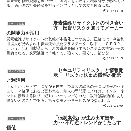
事業者が循環資源を奪い合い、国内外を問わず広域取引が行われてい
る。我が国の社会経済を担うインフラとしての立ち位置は既...
2017.04.13
炭素繊維リサイクルとの付き合い
メディア掲載
方 投資リスクを避けてメーカー
の開発力を活用
炭素繊維リサイクルへの取組が本格化しつつある。正確には、今後利
用拡大が見込まれる炭素繊維強化プラスチック（以下、「ＣＦＲＰ」
という。）利用製品から、炭素繊維を回収するシステムの構築がその
目的となる。炭素繊維は「軽くて、強くて、硬くて、錆びな...
2015.10.15
「セキユリティリスク」と情報開
メディア掲載
示･･･リスクに怯まぬ情報の開示
と利活用
ＩｏＴがもたらす「つながる世界」で最大の課題の一つは情報のセキ
ュリティ確保にあると言われる。知人の専門家によれば、インターネ
ットに接続する限り、絶対にハッキングされない設計は論理的にあり
得ないとのことである。様々なモノやサービスがつながれば...
2017.11.09
「低炭素化」が生み出す競争
メディア掲載
力･･･不可逆トレンドがもたらす
価値