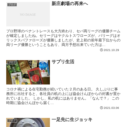
新庄劇場の再来へ
ブログ
プロ野球のペナントレースも大方終わり、セパ両リーグの優勝チーム
が確定しましたね。セリーグはヤクルトスワローズが、パリーグはオ
リックスバファローズが優勝しましたが、史上初の前年最下位からの
両リーグ優勝ということもあり、両方予想出来ていた方は...
2021.10.29
サプリ生活
ブログ
コロナ禍による在宅勤務が続いていた２月のある日。 久しぶりに事
務所に出社すると、各社員の机の上には協会けんぽからの封書が置か
れていました。 しかし、私の机にはありません。「なんで？」 この
時期に協会けんぽから届く...
2021.03.06
一足先に生ジョッキ
ブログ