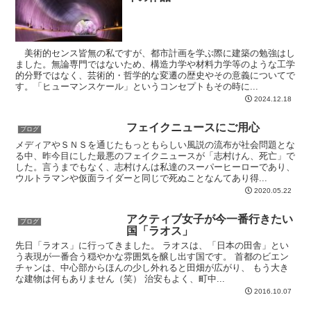
美術的センス皆無の私ですが、都市計画を学ぶ際に建築の勉強はし
ました。無論専門ではないため、構造力学や材料力学等のような工学
的分野ではなく、芸術的・哲学的な変遷の歴史やその意義についてで
す。「ヒューマンスケール」というコンセプトもその時に...
2024.12.18
フェイクニュースにご用心
ブログ
メディアやＳＮＳを通じたもっともらしい風説の流布が社会問題とな
る中、昨今目にした最悪のフェイクニュースが「志村けん、死亡」で
した。言うまでもなく、志村けんは私達のスーパーヒーローであり、
ウルトラマンや仮面ライダーと同じで死ぬことなんてあり得...
2020.05.22
アクティブ女子が今一番行きたい
ブログ
国「ラオス」
先日「ラオス」に行ってきました。 ラオスは、「日本の田舎」とい
う表現が一番合う穏やかな雰囲気を醸し出す国です。 首都のビエン
チャンは、中心部からほんの少し外れると田畑が広がり、 もう大き
な建物は何もありません（笑） 治安もよく、町中...
2016.10.07