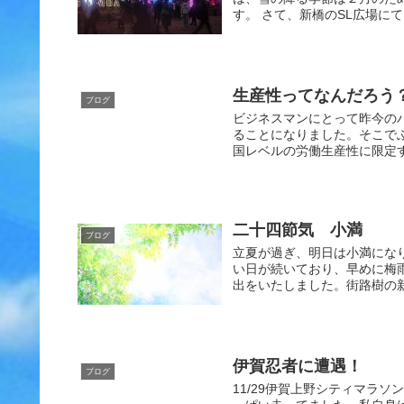
す。 さて、新橋のSL広場にて
生産性ってなんだろう
ブログ
ビジネスマンにとって昨今の
ることになりました。そこで
国レベルの労働生産性に限定す
二十四節気 小満
ブログ
立夏が過ぎ、明日は小満にな
い日が続いており、早めに梅
出をいたしました。街路樹の新
伊賀忍者に遭遇！
ブログ
11/29伊賀上野シティマラ