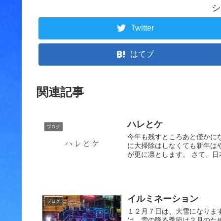
シ
Twitter
はてブ
関連記事
ハレとケ
ブログ
今年も残すところあと僅かに
に大掃除はしなくても新年は
が更に凛とします。 さて、日
イルミネーション
ブログ
１２月７日は、大雪になりま
は、雪の降る季節は２月のた