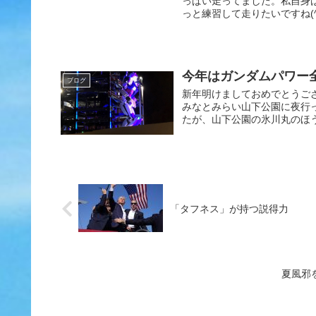
っぱい走ってました。私自身
っと練習して走りたいですね(^o^
今年はガンダムパワー
ブログ
新年明けましておめでとうご
みなとみらい山下公園に夜行
たが、山下公園の氷川丸のほう
「タフネス」が持つ説得力
夏風邪