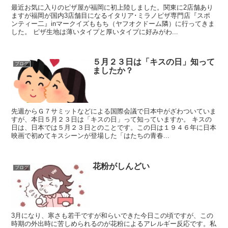
最近お気に入りのピザ屋が福岡に初上陸しました。関東に2店舗あり
ますが福岡が国内3店舗目になるイタリア･ミラノピザ専門店『スポ
ンティー二』inマークイズももち（ヤフオクドーム隣）に行ってきま
した。 ピザ生地は薄いタイプと厚いタイプに好みがわ...
５月２３日は「キスの日」知って
ブログ
ましたか？
先週からＧ７サミットなどによる国際会議で日本中がざわついていま
すが、本日５月２３日は「キスの日」って知っていますか。 キスの
日は、日本では５月２３日とのことです。この日は１９４６年に日本
映画で初めてキスシーンが登場した「はたちの青春...
花粉がしんどい
ブログ
3月になり、寒さも若干ですが和らいできた今日この頃ですが、この
時期の外出時に苦しめられるのが花粉によるアレルギー反応です。私