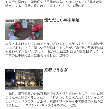
も多分に漏れず、花粉症で『目元が非常にかゆくなる』+『鼻水が常
時出てくる』症状に侵されています。住んでいる家の前に...
慌ただしい年末年始
ブログ
みなさまあけましておめでとうございます。本年もよろしくお願い申
し上げます。さて、新しい年が始まりましたが、我が家の年末年始は
相変わらずバタバタでした。 私の次女は12月29日が誕生日でして、3
年前の仕事納め翌日に生まれました。当時の...
京都でうさぎ
ブログ
先月、資料受取のため京都駅で友人と待ち合わせをして、お礼に晩
ごはんをご馳走することに。 「行きたいとこあんねんけど、そこで
いい？」とリクエストがあり、京都タワー横から車で数分のお店を訪
れました。 コインパーキングに車を停め、七条...