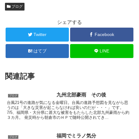
ブログ
シェアする
Twitter
Facebook
はてブ
LINE
関連記事
九州北部豪雨 その後
ブログ
台風21号の進路が気になる金曜日。台風の進路予想図を見ながら思
うのは「大きな災害が起こらなければ良いのだが・・・」です。
7/5、福岡県・大分県に甚大な被害をもたらした北部九州豪雨から約
３カ月。 発災時から朝倉市のＨＰで随時公開されてき...
福岡でミラノ気分
ブログ